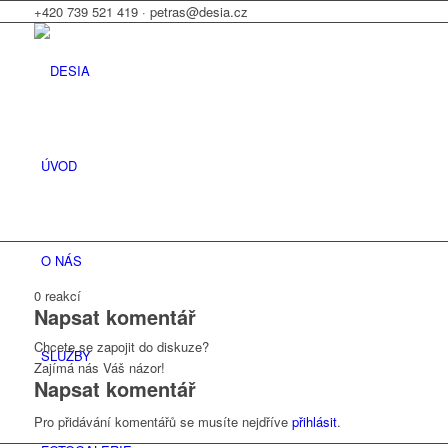
+420 739 521 419 · petras@desia.cz
ÚVOD
O NÁS
0
reakcí
Napsat komentář
Chcete se zapojit do diskuze?
SLUŽBY
Zajímá nás Váš názor!
Napsat komentář
Pro přidávání komentářů se musíte nejdříve
přihlásit
.