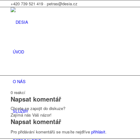
+420 739 521 419 · petras@desia.cz
ÚVOD
O NÁS
0
reakcí
Napsat komentář
Chcete se zapojit do diskuze?
SLUŽBY
Zajímá nás Váš názor!
Napsat komentář
Pro přidávání komentářů se musíte nejdříve
přihlásit
.